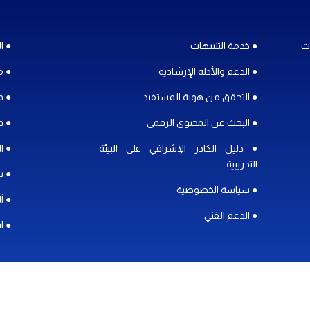
ات
● خدمة التنبيهات
● ال
● الدعم والأدلة الإرشادية
● م
● التحقق من هوية المستفيد
● ف
● البحث عن المحتوى الرقمي
● ق
● دليل الكادر الإشرافي على البيئة
● ا
التدريبية
● س
● سياسة الخصوصية
● آ
● الدعم الفني
● ا